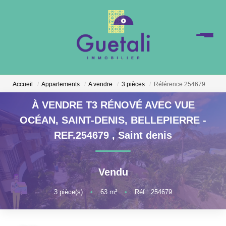
Accueil
Appartements
A vendre
3 pièces
Référence 254679
À VENDRE T3 RÉNOVÉ AVEC VUE
OCÉAN, SAINT-DENIS, BELLEPIERRE -
REF.254679
,
Saint denis
Vendu
3
pièce(s)
•
63
m²
•
Réf : 254679