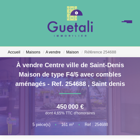
Accueil
Maisons
A vendre
Maison
Référence 254688
À vendre Centre ville de Saint-Denis
Maison de type F4/5 avec combles
aménagés - Ref. 254688
,
Saint denis
450 000 €
dont 4,65% TTC d'honoraires
5
pièce(s)
•
161
m²
•
Réf : 254688