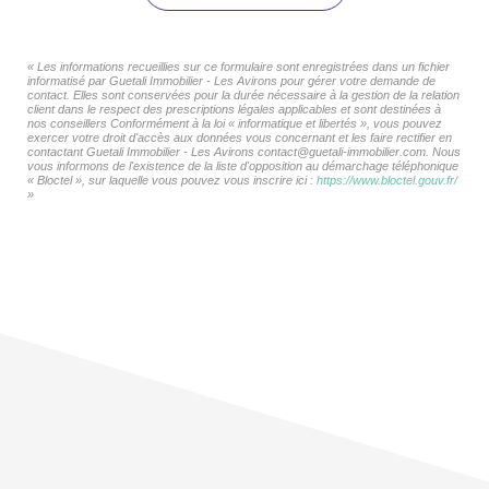
« Les informations recueillies sur ce formulaire sont enregistrées dans un fichier
informatisé par Guetali Immobilier - Les Avirons pour gérer votre demande de
contact. Elles sont conservées pour la durée nécessaire à la gestion de la relation
client dans le respect des prescriptions légales applicables et sont destinées à
nos conseillers Conformément à la loi « informatique et libertés », vous pouvez
exercer votre droit d'accès aux données vous concernant et les faire rectifier en
contactant Guetali Immobilier - Les Avirons contact@guetali-immobilier.com. Nous
vous informons de l'existence de la liste d'opposition au démarchage téléphonique
« Bloctel », sur laquelle vous pouvez vous inscrire ici :
https://www.bloctel.gouv.fr/
»