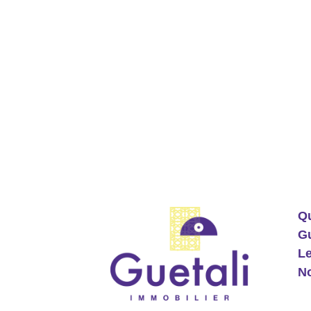
Q
Gu
Le
No